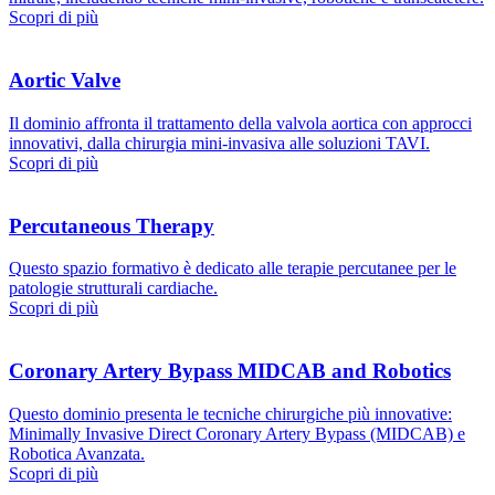
Scopri di più
Aortic Valve
Il dominio affronta il trattamento della valvola aortica con approcci
innovativi, dalla chirurgia mini-invasiva alle soluzioni TAVI.
Scopri di più
Percutaneous Therapy
Questo spazio formativo è dedicato alle terapie percutanee per le
patologie strutturali cardiache.
Scopri di più
Coronary Artery Bypass MIDCAB and Robotics
Questo dominio presenta le tecniche chirurgiche più innovative:
Minimally Invasive Direct Coronary Artery Bypass (MIDCAB) e
Robotica Avanzata.
Scopri di più