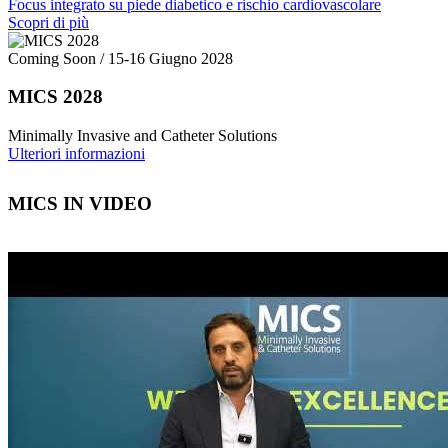
Focus integrato su piede diabetico e rischio cardiovascolare
Scopri di più
Coming Soon
/
15-16 Giugno 2028
MICS
2028
M
inimally
I
nvasive and
C
atheter
S
olutions
Ulteriori informazioni
MICS IN VIDEO