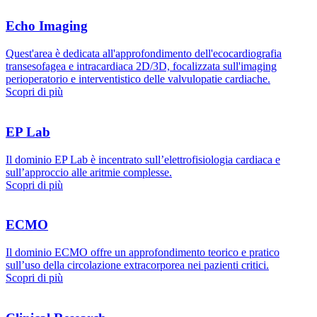
Echo Imaging
Quest'area è dedicata all'approfondimento dell'ecocardiografia
transesofagea e intracardiaca 2D/3D, focalizzata sull'imaging
perioperatorio e interventistico delle valvulopatie cardiache.
Scopri di più
EP Lab
Il dominio EP Lab è incentrato sull’elettrofisiologia cardiaca e
sull’approccio alle aritmie complesse.
Scopri di più
ECMO
Il dominio ECMO offre un approfondimento teorico e pratico
sull’uso della circolazione extracorporea nei pazienti critici.
Scopri di più