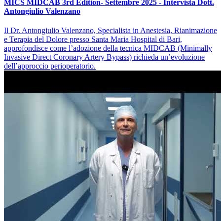
MICS MIDCAB 3rd Edition- Settembre 2025 - Intervista Dott.
Antongiulio Valenzano
Il Dr. Antongiulio Valenzano, Specialista in Anestesia, Rianimazione
e Terapia del Dolore presso Santa Maria Hospital di Bari,
approfondisce come l’adozione della tecnica MIDCAB (Minimally
Invasive Direct Coronary Artery Bypass) richieda un’evoluzione
dell’approccio perioperatorio.